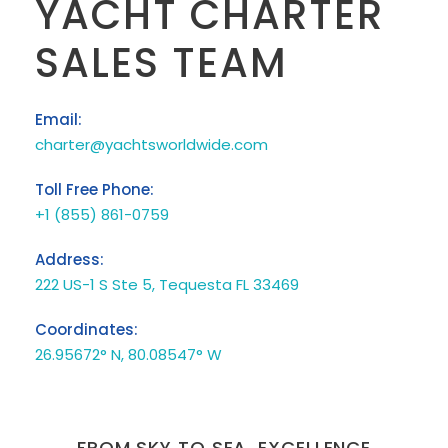
YACHT CHARTER
SALES TEAM
Email:
charter@yachtsworldwide.com
Toll Free Phone:
+1 (855) 861-0759
Address:
222 US-1 S Ste 5, Tequesta FL 33469
Coordinates:
26.95672° N, 80.08547° W
FROM SKY TO SEA, EXCELLENCE